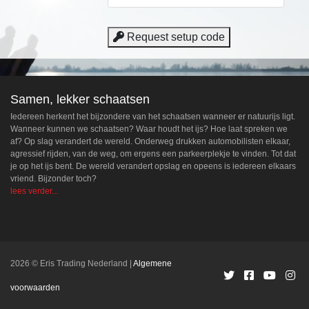
Request setup code
Samen, lekker schaatsen
Iedereen herkent het bijzondere van het schaatsen wanneer er natuurijs ligt.
Wanneer kunnen we schaatsen? Waar houdt het ijs? Hoe laat spreken we
af? Op slag verandert de wereld. Onderweg drukken automobilisten elkaar,
agressief rijden, van de weg, om ergens een parkeerplekje te vinden. Tot dat
je op het ijs bent. De wereld verandert opslag en opeens is iedereen elkaars
vriend. Bijzonder toch?
lees verder...
2026 © Eris Trading Nederland
Algemene
voorwaarden