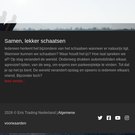
Samen, lekker schaatsen
Iedereen herkent het bijzondere van het schaatsen wanneer er natuurijs ligt.
Wanneer kunnen we schaatsen? Waar houdt het ijs? Hoe laat spreken we
af? Op slag verandert de wereld. Onderweg drukken automobilisten elkaar,
agressief rijden, van de weg, om ergens een parkeerplekje te vinden. Tot dat
je op het ijs bent. De wereld verandert opslag en opeens is iedereen elkaars
vriend. Bijzonder toch?
lees verder...
2026 © Eris Trading Nederland
Algemene
voorwaarden